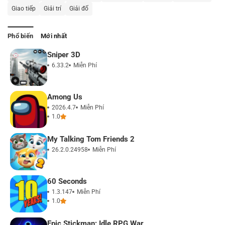
Giao tiếp
Giải trí
Giải đố
Phổ biến
Mới nhất
Sniper 3D
6.33.2
Miễn Phí
Among Us
2026.4.7
Miễn Phí
1.0
My Talking Tom Friends 2
26.2.0.24958
Miễn Phí
60 Seconds
1.3.147
Miễn Phí
1.0
Epic Stickman: Idle RPG War