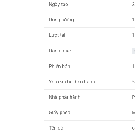
Ngày tạo
2
Dung lượng
1
Lượt tải
1
Danh mục
Phiên bản
1
Yêu cầu hệ điều hành
5
Nhà phát hành
P
Giấy phép
M
Tên gói
c