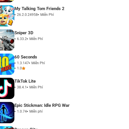
My Talking Tom Friends 2
26.2.0.24958
Miễn Phí
Sniper 3D
6.33.2
Miễn Phí
60 Seconds
1.3.147
Miễn Phí
1.0
TikTok Lite
38.4.1
Miễn Phí
Epic Stickman: Idle RPG War
1.0.74
Miễn phí