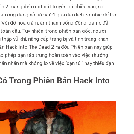
hần 2 mang đến một cốt truyện có chiều sâu, nơi
àn ông đang nỗ lực vượt qua đại dịch zombie để trở
n. Với đồ họa u ám, âm thanh sống động, game đã
 toàn cầu.
Tuy nhiên, trong phiên bản gốc, người
thập vũ khí, nâng cấp trang bị và tình trạng khan
ản Hack Into The Dead 2 ra đời. Phiên bản này giúp
cho phép bạn tập trung hoàn toàn vào việc thưởng
n nhãn mà không lo về việc "cạn túi" hay thiếu đạn
Có Trong Phiên Bản Hack Into