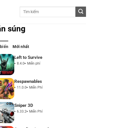
ắn súng
 biến
Mới nhất
Left to Survive
8.4.0
Miễn phí
Respawnables
11.0.0
Miễn Phí
Sniper 3D
6.33.2
Miễn Phí