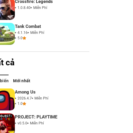
Crossfire: Legends
1.0.8.40
Miễn Phí
Tank Combat
4.1.16
Miễn Phí
5.0
t cả
 biến
Mới nhất
Among Us
2026.4.7
Miễn Phí
1.0
PROJECT: PLAYTIME
v0.5.0
Miễn Phí