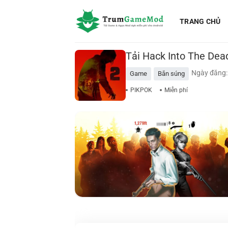
Bỏ
qua
TRANG CHỦ
nội
dung
Tải Hack Into The Dead
Ngày đăng:
Game
Bắn súng
PIKPOK
Miễn phí