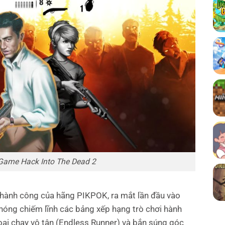
 Game Hack Into The Dead 2
 thành công của hãng PIKPOK, ra mắt lần đầu vào
óng chiếm lĩnh các bảng xếp hạng trò chơi hành
oại chạy vô tận (Endless Runner) và bắn súng góc