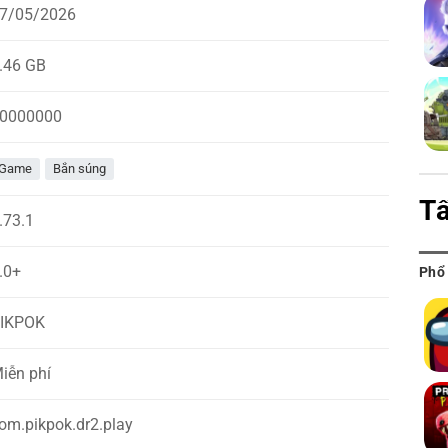
7/05/2026
.46 GB
0000000
Game
Bắn súng
Tấ
.73.1
.0+
Phổ
IKPOK
iễn phí
om.pikpok.dr2.play