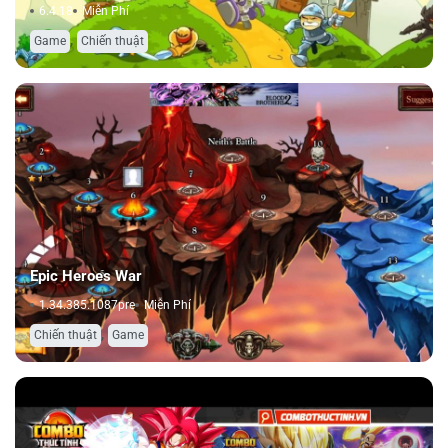
6.4.18
Miễn Phí
,
Game
Chiến thuật
Epic Heroes War
1.34.385.1087pre
Miễn Phí
,
Chiến thuật
Game