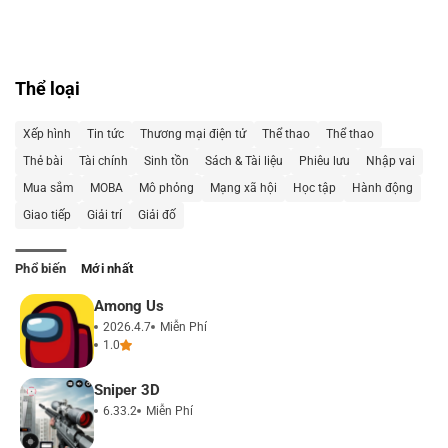
Thể loại
Xếp hình
Tin tức
Thương mại điện tử
Thể thao
Thể thao
Thẻ bài
Tài chính
Sinh tồn
Sách & Tài liệu
Phiêu lưu
Nhập vai
Mua sắm
MOBA
Mô phỏng
Mạng xã hội
Học tập
Hành động
Giao tiếp
Giải trí
Giải đố
Phổ biến
Mới nhất
Among Us
2026.4.7
Miễn Phí
1.0
Sniper 3D
6.33.2
Miễn Phí