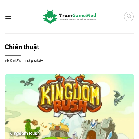
Bỏ
qua
nội
dung
Chiến thuật
Phổ Biến
Cập Nhật
Kingdom Rush