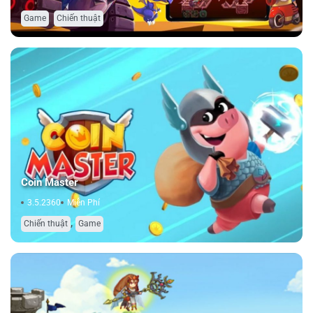
,
Game
Chiến thuật
Coin Master
3.5.2360
Miễn Phí
,
Chiến thuật
Game