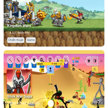
Kingdom Wars
4.3.1
Miễn Phí
,
Chiến thuật
Game
Stick War Saga
2025.4.2162
Miễn Phí