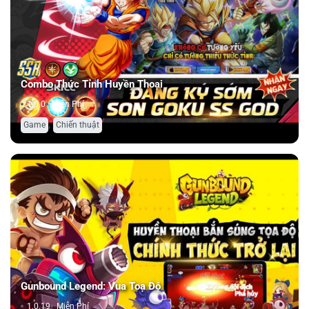
Combo Thức Tỉnh Huyền Thoại
1.0.0
Miễn Phí
,
Game
Chiến thuật
Gunbound Legend: Vua Toạ Độ
1.0.19
Miễn Phí