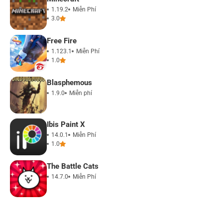
1.19.2
Miễn Phí
3.0
Free Fire
1.123.1
Miễn Phí
1.0
Blasphemous
1.9.0
Miễn phí
Ibis Paint X
14.0.1
Miễn Phí
1.0
The Battle Cats
14.7.0
Miễn Phí