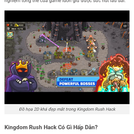
nghiệm tổng thể của game luôn giữ được sức hút lâu dài.
Đồ họa 2D khá đẹp mắt trong Kingdom Rush Hack
Kingdom Rush Hack Có Gì Hấp Dẫn?