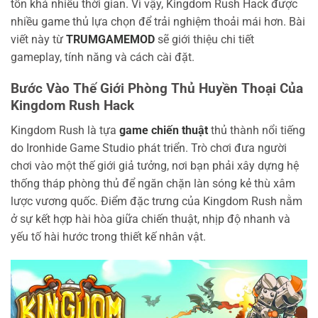
tốn khá nhiều thời gian. Vì vậy, Kingdom Rush Hack được
nhiều game thủ lựa chọn để trải nghiệm thoải mái hơn. Bài
viết này từ
TRUMGAMEMOD
sẽ giới thiệu chi tiết
gameplay, tính năng và cách cài đặt.
Bước Vào Thế Giới Phòng Thủ Huyền Thoại Của
Kingdom Rush Hack
Kingdom Rush là tựa
game chiến thuật
thủ thành nổi tiếng
do Ironhide Game Studio phát triển. Trò chơi đưa người
chơi vào một thế giới giả tưởng, nơi bạn phải xây dựng hệ
thống tháp phòng thủ để ngăn chặn làn sóng kẻ thù xâm
lược vương quốc. Điểm đặc trưng của Kingdom Rush nằm
ở sự kết hợp hài hòa giữa chiến thuật, nhịp độ nhanh và
yếu tố hài hước trong thiết kế nhân vật.