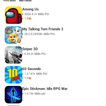
Phổ biến
Mới nhất
Among Us
2026.4.7
Miễn Phí
1.0
My Talking Tom Friends 2
26.2.0.24958
Miễn Phí
Sniper 3D
6.33.2
Miễn Phí
60 Seconds
1.3.147
Miễn Phí
1.0
Epic Stickman: Idle RPG War
1.0.74
Miễn phí