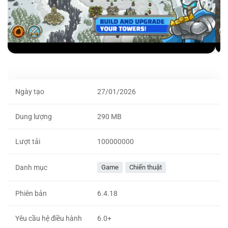
Ngày tạo
27/01/2026
Dung lượng
290 MB
Lượt tải
100000000
Danh mục
Game
Chiến thuật
Phiên bản
6.4.18
Yêu cầu hệ điều hành
6.0+