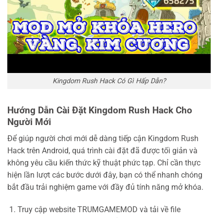
Kingdom Rush Hack Có Gì Hấp Dẫn?
Hướng Dẫn Cài Đặt Kingdom Rush Hack Cho
Người Mới
Để giúp người chơi mới dễ dàng tiếp cận Kingdom Rush
Hack trên Android, quá trình cài đặt đã được tối giản và
không yêu cầu kiến thức kỹ thuật phức tạp. Chỉ cần thực
hiện lần lượt các bước dưới đây, bạn có thể nhanh chóng
bắt đầu trải nghiệm game với đầy đủ tính năng mở khóa.
Truy cập website TRUMGAMEMOD và tải về file