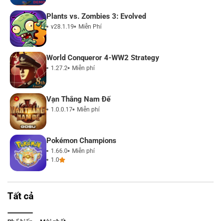
Plants vs. Zombies 3: Evolved
v28.1.19
Miễn Phí
World Conqueror 4-WW2 Strategy
1.27.2
Miễn phí
Vạn Thắng Nam Đế
1.0.0.17
Miễn phí
Pokémon Champions
1.66.0
Miễn phí
1.0
Tất cả