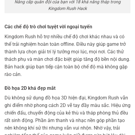
Nâng cấp quân đội của bạn với 18 khả năng tháp trong
Kingdom Rush Hack
Các chế độ trò chơi tuyệt vời ngoại tuyến
Kingdom Rush hỗ trợ nhiều chế độ chơi khác nhau và có
thể trải nghiệm hoàn toàn offline. Điều này giúp game trở
thành lựa chọn giải trí lý tưởng mọi lúc, mọi nơi. Các thử
thách phụ và màn chơi đặc biệt giúp tăng độ bền nội dung.
Bản hack giúp bạn tiếp cận toàn bộ chế độ mà không gặp
rào cản.
Đồ họa 2D khá đẹp mắt
Dù không sử dụng đồ họa 3D hiện đại, Kingdom Rush vẫn
ghi điểm nhờ phong cách 2D vẽ tay đầy màu sắc. Hiệu ứng
chiến đấu, chuyển động của kẻ thù và tháp phòng thủ đều
rất sinh động. Phần âm thanh và nhạc nền góp phần tạo
nên không khí sử thi nhưng vẫn vui nhộn. Nhờ vậy, trải