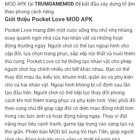
MOD APK tại
TRUMGAMEMOD
để bắt đầu xây dựng tổ ấm
theo phong cách riêng.
Giới thiệu Pocket Love MOD APK
Pocket Love mang đến một cuộc sống thu nhỏ nhẹ nhàng,
xoay quanh ngôi nhà của hai nhân vật và những hoạt
động thường ngày. Người chơi có thể tạo ngoại hình cho
cặp đôi, lựa chọn trang phục, sắp xếp nội thất và nuôi thêm
thú cưng.
Pocket Love có hệ thống tạo nhân vật cho phép
người chơi tùy chỉnh nhiều chi tiết khác nhau. Bạn có thể
thay đổi màu da, kiểu tóc, khuôn mặt, quần áo và phụ kiện
cho cả hai nhân vật.
Ngoại hình không bị cố định sau lần
tạo đầu tiên. Người chơi có thể tiếp tục thay đổi phong
cách khi mở thêm trang phục và phụ kiện mới.
Việc phối đồ
theo cùng chủ đề giúp cặp đôi có diện mạo đồng nhất hơn
trong các bức ảnh và hoạt động hằng ngày.
Thay vì đặt
nặng mục tiêu cạnh tranh, game tập trung vào sáng tạo và
thư giãn. Phiên bản MOD bổ sung Vô Hạn Tiền, giúp người
chơi chủ động hơn khi mua sắm và thiết kế ngôi nhà.