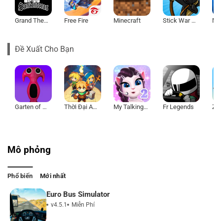
Grand Theft Auto: San Andreas
Free Fire
Minecraft
Stick War Legacy
Đề Xuất Cho Bạn
Garten of Banban 7
Thời Đại Anh Hùng
My Talking Angela 2
Fr Legends
Mô phỏng
Phổ biến
Mới nhất
Euro Bus Simulator
v4.5.1
Miễn Phí