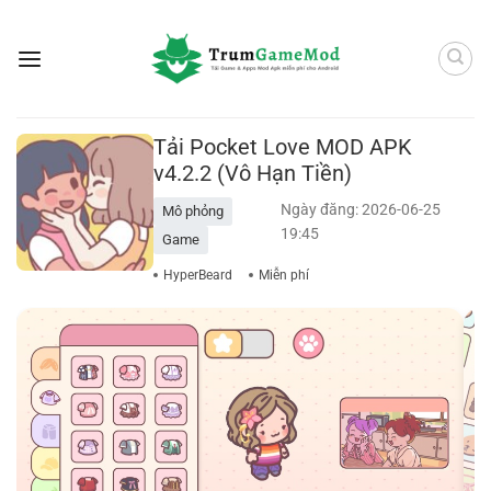
Bỏ
qua
nội
dung
Tải Pocket Love MOD APK
v4.2.2 (Vô Hạn Tiền)
Ngày đăng: 2026-06-25
Mô phỏng
19:45
Game
HyperBeard
Miễn phí