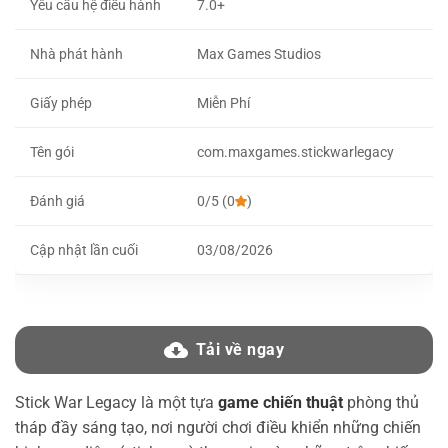
Yêu cầu hệ điều hành
7.0+
Nhà phát hành
Max Games Studios
Giấy phép
Miễn Phí
Tên gói
com.maxgames.stickwarlegacy
Đánh giá
0/5 (0
)
Cập nhật lần cuối
03/08/2026
Tải về ngay
Stick War Legacy là một tựa
game chiến thuật
phòng thủ
tháp đầy sáng tạo, nơi người chơi điều khiển những chiến