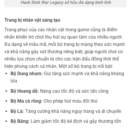
Hack Stick War Legacy sở hữu đa dạng binh lính
Trang bị nhân vật sáng tạo
Trang phục của các nhân vật trong game cũng là điểm
nhấn khiến trò chơi thu hút sự quan tâm của nhiều người.
Đa dạng về mẫu mã, mỗi bộ trang bị mang theo sức mạnh
và khả năng gây sát thương riêng biệt, giúp người chơi có
nhiều lựa chọn chuẩn bị cho các trận đấu đồng thời thể
hiện phong cách cá nhân.
Một số bộ trang bị nổi bật:
Bộ Dung nham:
Gia tăng sức mạnh và khả năng kháng
lửa
Bộ Hoang dã:
Nâng cao tốc độ và sức tấn công
Bộ Ma cà rồng:
Cho phép hút máu đối thủ
Bộ Lá:
Tăng cường khả năng ngụy trang và di chuyển
Bộ Băng:
Làm giảm tốc độ kẻ địch và gây thương tổn