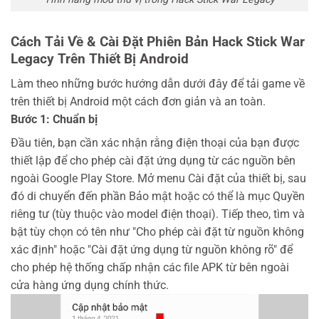
Cách Tải Về & Cài Đặt Phiên Bản Hack Stick War
Legacy Trên Thiết Bị Android
Làm theo những bước hướng dẫn dưới đây để tải game về
trên thiết bị Android một cách đơn giản và an toàn.
Bước 1: Chuẩn bị
Đầu tiên, bạn cần xác nhận rằng điện thoại của bạn được
thiết lập để cho phép cài đặt ứng dụng từ các nguồn bên
ngoài Google Play Store. Mở menu Cài đặt của thiết bị, sau
đó di chuyển đến phần Bảo mật hoặc có thể là mục Quyền
riêng tư (tùy thuộc vào model điện thoại).
Tiếp theo, tìm và
bật tùy chọn có tên như "Cho phép cài đặt từ nguồn không
xác định" hoặc "Cài đặt ứng dụng từ nguồn không rõ" để
cho phép hệ thống chấp nhận các file APK từ bên ngoài
cửa hàng ứng dụng chính thức.