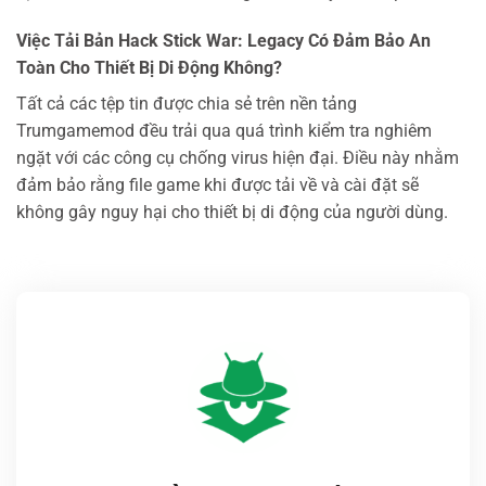
Việc Tải Bản Hack Stick War: Legacy Có Đảm Bảo An
Toàn Cho Thiết Bị Di Động Không?
Tất cả các tệp tin được chia sẻ trên nền tảng
Trumgamemod đều trải qua quá trình kiểm tra nghiêm
ngặt với các công cụ chống virus hiện đại. Điều này nhằm
đảm bảo rằng file game khi được tải về và cài đặt sẽ
không gây nguy hại cho thiết bị di động của người dùng.