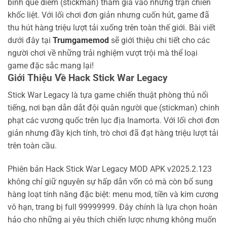
binh que diêm (stickman) tham gia vào những trận chiến
khốc liệt. Với lối chơi đơn giản nhưng cuốn hút, game đã
thu hút hàng triệu lượt tải xuống trên toàn thế giới. Bài viết
dưới đây tại
Trumgamemod
sẽ giới thiệu chi tiết cho các
người chơi về những trải nghiệm vượt trội mà thể loại
game đặc sắc mang lại!
Giới Thiệu Về Hack Stick War Legacy
Stick War Legacy là tựa game chiến thuật phòng thủ nổi
tiếng, nơi bạn dẫn dắt đội quân người que (stickman) chinh
phạt các vương quốc trên lục địa Inamorta. Với lối chơi đơn
giản nhưng đầy kịch tính, trò chơi đã đạt hàng triệu lượt tải
trên toàn cầu.
Phiên bản Hack Stick War Legacy MOD APK v2025.2.123
không chỉ giữ nguyên sự hấp dẫn vốn có mà còn bổ sung
hàng loạt tính năng đặc biệt: menu mod, tiền và kim cương
vô hạn, trang bị full 99999999. Đây chính là lựa chọn hoàn
hảo cho những ai yêu thích chiến lược nhưng không muốn