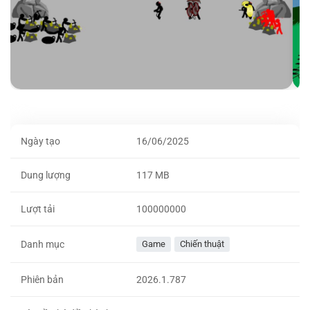
Ngày tạo
16/06/2025
Dung lượng
117 MB
Lượt tải
100000000
Danh mục
Game
Chiến thuật
Phiên bản
2026.1.787