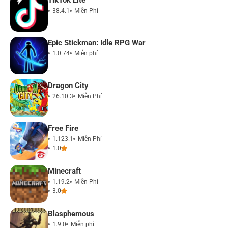
TikTok Lite
38.4.1
Miễn Phí
Epic Stickman: Idle RPG War
1.0.74
Miễn phí
Dragon City
26.10.3
Miễn Phí
Free Fire
1.123.1
Miễn Phí
1.0
Minecraft
1.19.2
Miễn Phí
3.0
Blasphemous
1.9.0
Miễn phí