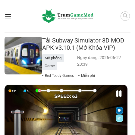
Bỏ
qua
nội
dung
Tải Subway Simulator 3D MOD
APK v3.10.1 (Mở Khóa VIP)
Ngày đăng: 2026-06-27
Mô phỏng
23:39
Game
Red Teddy Games
Miễn phí