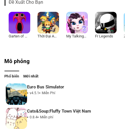
Đề Xuất Cho Bạn
Garten of Banban 7
Thời Đại Anh Hùng
My Talking Angela 2
Fr Legends
Mô phỏng
Phổ biến
Mới nhất
Euro Bus Simulator
v4.5.1
Miễn Phí
Cats&Soup:Fluffy Town Việt Nam
0.8.4
Miễn phí