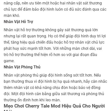
nâng cấp, nên ưu tiên một hoặc hai nhân vật sát thương
chủ lực để đảm bảo đội hình luôn có đủ sức đánh qua các
màn khó.
Nhân Vật Hỗ Trợ
Nhân vật hỗ trợ thường không gây sát thương quá lớn
nhưng lại rất quan trọng. Họ có thể giúp đội hình duy trì lợi
thế, tăng hiệu quả chiến đấu hoặc hỗ trợ nhân vật chủ lực
phát huy sức mạnh tốt hơn. Với những màn chơi dài, vai
trò hỗ trợ thường thể hiện rõ hơn so với giai đoạn đầu
game.
Nhân Vật Phòng Thủ
Nhân vật phòng thủ giúp đội hình sống sót tốt hơn. Nếu
bạn thường thua vì đội hình bị hạ quá nhanh, hãy cân nhắc
thêm nhân vật có khả năng chịu đòn hoặc bảo vệ đồng
đội. Một đội hình cân bằng giữa sát thương và phòng thủ
thường ổn định hơn khi leo màn.
Mẹo Chơi Cherry Tale Mod Hiệu Quả Cho Người