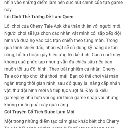
nhìn vào những điểm làm nên sức hút chính của tựa game
này.
Lối Chơi Thẻ Tướng Dễ Làm Quen
Lối chơi của Cherry Tale Apk khá thân thiện với người mới.
Người chơi sẽ lựa chọn các nhân vật mình có, sắp xếp đội
hình và đưa họ vào các trận chiến theo từng màn. Trong
quá trình chiến đấu, nhân vật sẽ sử dụng kỹ năng để tấn
công, hỗ trợ hoặc gây hiệu ứng lên kẻ địch. Cách chơi này
không quá phức tạp nhưng vẫn đủ chiều sâu nếu bạn
muốn tối ưu đội hình. Theo trải nghiệm cá nhân, Cherry
Tale có nhịp chơi khá thoải mái. Bạn có thể chơi vài màn
ngắn trong thời gian rảnh, sau đó quay lại nâng cấp nhân
vật, thử đội hình mới và tiếp tục vượt ải. Đây là kiểu
gameplay phù hợp với người thích game nhập vai nhưng
không muốn phải cày quá căng.
Cốt Truyện Cổ Tích Được Làm Mới
Một trong những điểm tạo cảm giác khác biệt cho Cherry