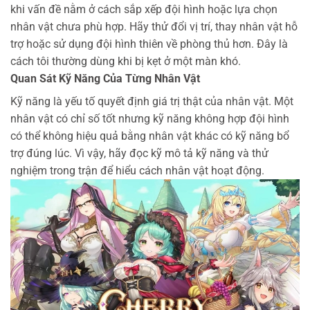
khi vấn đề nằm ở cách sắp xếp đội hình hoặc lựa chọn
nhân vật chưa phù hợp. Hãy thử đổi vị trí, thay nhân vật hỗ
trợ hoặc sử dụng đội hình thiên về phòng thủ hơn. Đây là
cách tôi thường dùng khi bị kẹt ở một màn khó.
Quan Sát Kỹ Năng Của Từng Nhân Vật
Kỹ năng là yếu tố quyết định giá trị thật của nhân vật. Một
nhân vật có chỉ số tốt nhưng kỹ năng không hợp đội hình
có thể không hiệu quả bằng nhân vật khác có kỹ năng bổ
trợ đúng lúc. Vì vậy, hãy đọc kỹ mô tả kỹ năng và thử
nghiệm trong trận để hiểu cách nhân vật hoạt động.