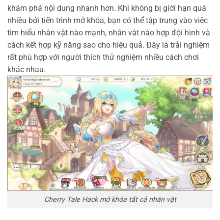
khám phá nội dung nhanh hơn. Khi không bị giới hạn quá
nhiều bởi tiến trình mở khóa, bạn có thể tập trung vào việc
tìm hiểu nhân vật nào mạnh, nhân vật nào hợp đội hình và
cách kết hợp kỹ năng sao cho hiệu quả. Đây là trải nghiệm
rất phù hợp với người thích thử nghiệm nhiều cách chơi
khác nhau.
Cherry Tale Hack mở khóa tất cả nhân vật