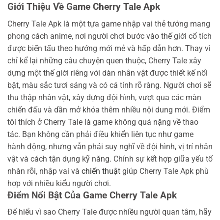
Giới Thiệu Về Game Cherry Tale Apk
Cherry Tale Apk là một tựa game nhập vai thẻ tướng mang
phong cách anime, nơi người chơi bước vào thế giới cổ tích
được biến tấu theo hướng mới mẻ và hấp dẫn hơn. Thay vì
chỉ kể lại những câu chuyện quen thuộc, Cherry Tale xây
dựng một thế giới riêng với dàn nhân vật được thiết kế nổi
bật, màu sắc tươi sáng và có cá tính rõ ràng. Người chơi sẽ
thu thập nhân vật, xây dựng đội hình, vượt qua các màn
chiến đấu và dần mở khóa thêm nhiều nội dung mới. Điểm
tôi thích ở Cherry Tale là game không quá nặng về thao
tác. Bạn không cần phải điều khiển liên tục như game
hành động, nhưng vẫn phải suy nghĩ về đội hình, vị trí nhân
vật và cách tận dụng kỹ năng. Chính sự kết hợp giữa yếu tố
nhàn rỗi, nhập vai và
chiến thuật
giúp Cherry Tale Apk phù
hợp với nhiều kiểu người chơi.
Điểm Nổi Bật Của Game Cherry Tale Apk
Để hiểu vì sao Cherry Tale được nhiều người quan tâm, hãy