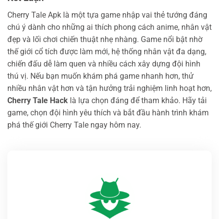
Cherry Tale Apk là một tựa game nhập vai thẻ tướng đáng
chú ý dành cho những ai thích phong cách anime, nhân vật
đẹp và lối chơi chiến thuật nhẹ nhàng. Game nổi bật nhờ
thế giới cổ tích được làm mới, hệ thống nhân vật đa dạng,
chiến đấu dễ làm quen và nhiều cách xây dựng đội hình
thú vị. Nếu bạn muốn khám phá game nhanh hơn, thử
nhiều nhân vật hơn và tận hưởng trải nghiệm linh hoạt hơn,
Cherry Tale Hack
là lựa chọn đáng để tham khảo. Hãy tải
game, chọn đội hình yêu thích và bắt đầu hành trình khám
phá thế giới Cherry Tale ngay hôm nay.