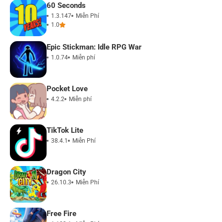
60 Seconds
1.3.147
Miễn Phí
1.0
Epic Stickman: Idle RPG War
1.0.74
Miễn phí
Pocket Love
4.2.2
Miễn phí
TikTok Lite
38.4.1
Miễn Phí
Dragon City
26.10.3
Miễn Phí
Free Fire