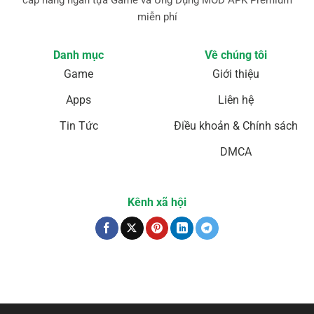
miễn phí
Danh mục
Về chúng tôi
Game
Giới thiệu
Apps
Liên hệ
Tin Tức
Điều khoản & Chính sách
DMCA
Kênh xã hội
แทงบอล
keonhacai
tỷ lệ kèo bóng đá
tài xỉu sunwin
sumclub
socolive
Good88.com
iwin68.credit
Link M88