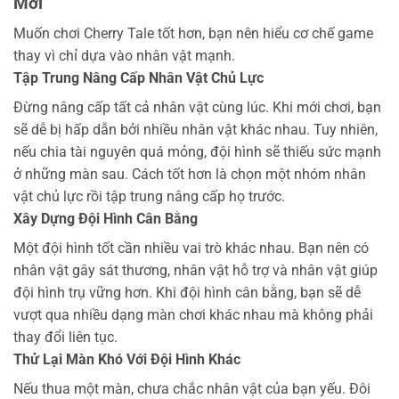
Mới
Muốn chơi Cherry Tale tốt hơn, bạn nên hiểu cơ chế game
thay vì chỉ dựa vào nhân vật mạnh.
Tập Trung Nâng Cấp Nhân Vật Chủ Lực
Đừng nâng cấp tất cả nhân vật cùng lúc. Khi mới chơi, bạn
sẽ dễ bị hấp dẫn bởi nhiều nhân vật khác nhau. Tuy nhiên,
nếu chia tài nguyên quá mỏng, đội hình sẽ thiếu sức mạnh
ở những màn sau. Cách tốt hơn là chọn một nhóm nhân
vật chủ lực rồi tập trung nâng cấp họ trước.
Xây Dựng Đội Hình Cân Bằng
Một đội hình tốt cần nhiều vai trò khác nhau. Bạn nên có
nhân vật gây sát thương, nhân vật hỗ trợ và nhân vật giúp
đội hình trụ vững hơn. Khi đội hình cân bằng, bạn sẽ dễ
vượt qua nhiều dạng màn chơi khác nhau mà không phải
thay đổi liên tục.
Thử Lại Màn Khó Với Đội Hình Khác
Nếu thua một màn, chưa chắc nhân vật của bạn yếu. Đôi