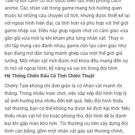
Tale là bối cảnh cổ tích được biến tấu theo phong cách
anime. Các nhân vật trong game mang hơi hướng quen
thuộc từ những câu chuyện cổ tích, nhưng được thiết kế lại
với ngoại hình hiện đại, cá tính hơn và phù hợp với thế giới
game nhập vai. Điều này giúp người chơi có cảm giác vừa
gần gũi vừa mới lạ khi khám phá từng nhân vật. Thay vì
chỉ tập trung vào đánh nhau, game còn tạo cảm giác như
bạn đang mở dần từng mảnh ghép của một thế giới giả
tưởng. Mỗi nhân vật mới được mở khóa đều mang đến sự
tò mò về ngoại hình, kỹ năng và vai trò trong đội hình.
Hệ Thống Chiến Đấu Có Tính Chiến Thuật
Cherry Tale không chỉ đơn giản là có nhân vật mạnh rồi
thắng. Trong nhiều màn chơi, việc sắp xếp đội hình hợp lý
sẽ ảnh hưởng khá nhiều đến kết quả. Nếu đội hình thiếu
sát thương, bạn có thể không hạ được kẻ địch kịp thời. Nếu
thiếu nhân vật hỗ trợ hoặc phòng thủ, đội hình dễ bị đánh
bại khi gặp màn khó hơn. Tôi thường ưu tiên xây dựng đội
hình cân bằng, gồm một nhân vật gây sát thương chính,