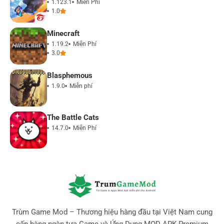
1.123.1
Miễn Phí
1.0
Minecraft
1.19.2
Miễn Phí
3.0
Blasphemous
1.9.0
Miễn phí
The Battle Cats
14.7.0
Miễn Phí
Trùm Game Mod – Thương hiệu hàng đầu tại Việt Nam cung
cấp hàng ngàn tựa Game và Ứng Dụng MOD APK Premium