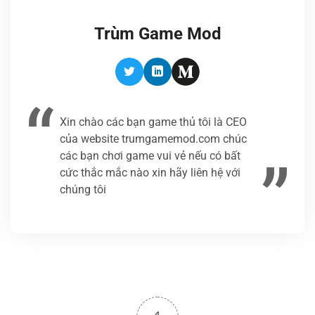
Trùm Game Mod
Twitter
LinkedIn
Medium
Xin chào các bạn game thủ tôi là CEO
của website trumgamemod.com chúc
các bạn chơi game vui vẻ nếu có bất
cức thắc mắc nào xin hãy liên hệ với
chúng tôi