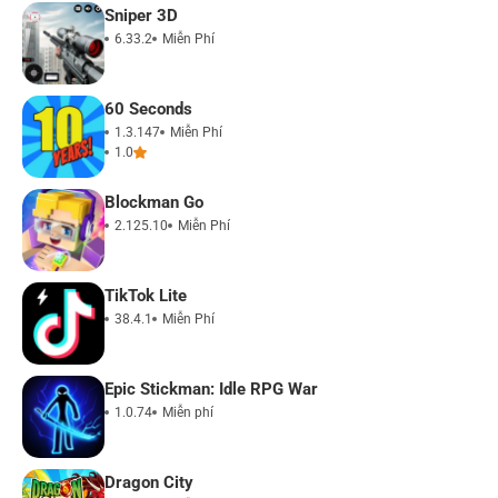
Sniper 3D
6.33.2
Miễn Phí
60 Seconds
1.3.147
Miễn Phí
1.0
Blockman Go
2.125.10
Miễn Phí
TikTok Lite
38.4.1
Miễn Phí
Epic Stickman: Idle RPG War
1.0.74
Miễn phí
Dragon City