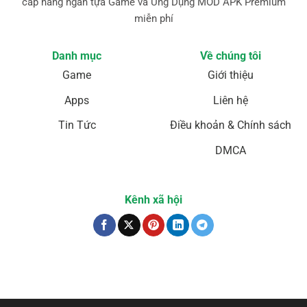
cấp hàng ngàn tựa Game và Ứng Dụng MOD APK Premium
miễn phí
Danh mục
Về chúng tôi
Game
Giới thiệu
Apps
Liên hệ
Tin Tức
Điều khoản & Chính sách
DMCA
Kênh xã hội
แทงบอล
keonhacai
tỷ lệ kèo bóng đá
tài xỉu sunwin
sumclub
socolive
Good88.com
iwin68.credit
Link M88