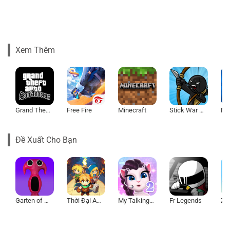
Xem Thêm
Grand Theft Auto: San Andreas
Free Fire
Minecraft
Stick War Legacy
Đề Xuất Cho Bạn
Garten of Banban 7
Thời Đại Anh Hùng
My Talking Angela 2
Fr Legends