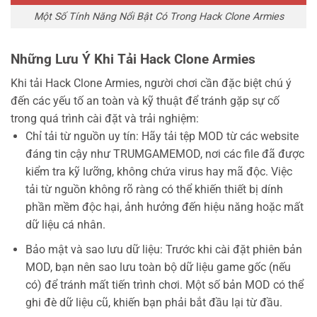
Một Số Tính Năng Nổi Bật Có Trong Hack Clone Armies
Những Lưu Ý Khi Tải Hack Clone Armies
Khi tải Hack Clone Armies, người chơi cần đặc biệt chú ý
đến các yếu tố an toàn và kỹ thuật để tránh gặp sự cố
trong quá trình cài đặt và trải nghiệm:
Chỉ tải từ nguồn uy tín: Hãy tải tệp MOD từ các website
đáng tin cậy như TRUMGAMEMOD, nơi các file đã được
kiểm tra kỹ lưỡng, không chứa virus hay mã độc. Việc
tải từ nguồn không rõ ràng có thể khiến thiết bị dính
phần mềm độc hại, ảnh hưởng đến hiệu năng hoặc mất
dữ liệu cá nhân.
Bảo mật và sao lưu dữ liệu: Trước khi cài đặt phiên bản
MOD, bạn nên sao lưu toàn bộ dữ liệu game gốc (nếu
có) để tránh mất tiến trình chơi. Một số bản MOD có thể
ghi đè dữ liệu cũ, khiến bạn phải bắt đầu lại từ đầu.