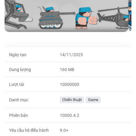
Ngày tạo
14/11/2025
Dung lượng
160 MB
Lượt tải
10000000
Danh mục
Chiến thuật
Game
Phiên bản
10000.4.2
Yêu cầu hệ điều hành
9.0+