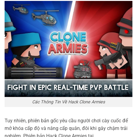
Các Thông Tin Về Hack Clone Armies
Tuy nhiên, phiên bản gốc yêu cầu người chơi cày cuốc để
mở khóa cấp độ và nâng cấp quân, đôi khi gây chậm trải
nghiệm. Phiên bản Hack Clone Armies tại