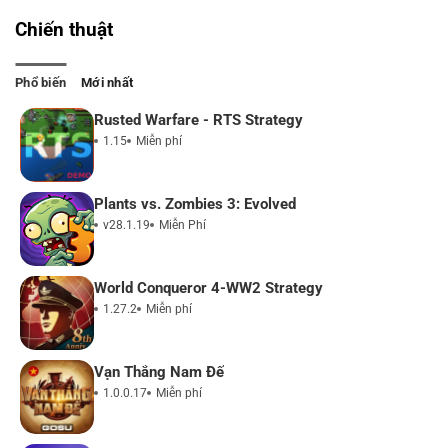
Chiến thuật
Phổ biến
Mới nhất
Rusted Warfare - RTS Strategy
1.15
Miễn phí
Plants vs. Zombies 3: Evolved
v28.1.19
Miễn Phí
World Conqueror 4-WW2 Strategy
1.27.2
Miễn phí
Vạn Thắng Nam Đế
1.0.0.17
Miễn phí