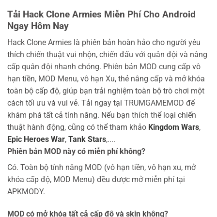
Tải Hack Clone Armies Miễn Phí Cho Android
Ngay Hôm Nay
Hack Clone Armies là phiên bản hoàn hảo cho người yêu
thích chiến thuật vui nhộn, chiến đấu với quân đội và nâng
cấp quân đội nhanh chóng. Phiên bản MOD cung cấp vô
hạn tiền, MOD Menu, vô hạn Xu, thẻ nâng cấp và mở khóa
toàn bộ cấp độ, giúp bạn trải nghiệm toàn bộ trò chơi một
cách tối ưu và vui vẻ.
Tải ngay tại TRUMGAMEMOD để
khám phá tất cả tính năng. Nếu bạn thích thể loại chiến
thuật hành động, cũng có thể tham khảo
Kingdom Wars
,
Epic Heroes War
,
Tank Stars
,....
Phiên bản MOD này có miễn phí không?
Có. Toàn bộ tính năng MOD (vô hạn tiền, vô hạn xu, mở
khóa cấp độ, MOD Menu) đều được mở miễn phí tại
APKMODY.
MOD có mở khóa tất cả cấp độ và skin không?