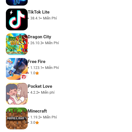
TikTok Lite
38.4.1
Miễn Phí
Dragon City
26.10.3
Miễn Phí
Free Fire
1.123.1
Miễn Phí
1.0
Pocket Love
4.2.2
Miễn phí
Minecraft
1.19.2
Miễn Phí
3.0