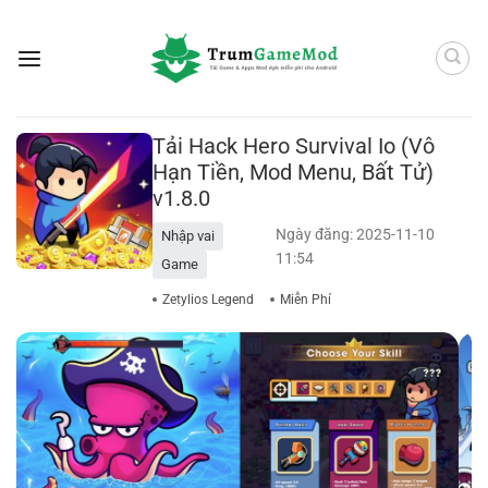
Bỏ
qua
nội
dung
Tải Hack Hero Survival Io (Vô
Hạn Tiền, Mod Menu, Bất Tử)
v1.8.0
Ngày đăng: 2025-11-10
Nhập vai
11:54
Game
Zetylios Legend
Miễn Phí