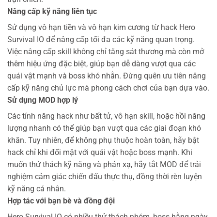
Nâng cấp kỹ năng liên tục
Sử dụng vô hạn tiền và vô hạn kim cương từ hack Hero
Survival IO để nâng cấp tối đa các kỹ năng quan trọng.
Việc nâng cấp skill không chỉ tăng sát thương mà còn mở
thêm hiệu ứng đặc biệt, giúp bạn dễ dàng vượt qua các
quái vật mạnh và boss khó nhằn. Đừng quên ưu tiên nâng
cấp kỹ năng chủ lực mà phong cách chơi của bạn dựa vào.
Sử dụng MOD hợp lý
Các tính năng hack như bất tử, vô hạn skill, hoặc hồi năng
lượng nhanh có thể giúp bạn vượt qua các giai đoạn khó
khăn. Tuy nhiên, để không phụ thuộc hoàn toàn, hãy bật
hack chỉ khi đối mặt với quái vật hoặc boss mạnh. Khi
muốn thử thách kỹ năng và phản xạ, hãy tắt MOD để trải
nghiệm cảm giác chiến đấu thực thụ, đồng thời rèn luyện
kỹ năng cá nhân.
Hợp tác với bạn bè và đồng đội
Hero Survival IO có nhiều thử thách nhóm, boss hằng ngày