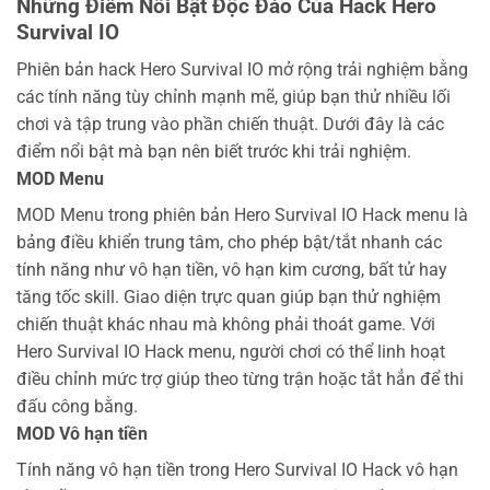
Những Điểm Nổi Bật Độc Đáo Của
Hack Hero
Survival IO
Phiên bản hack Hero Survival IO mở rộng trải nghiệm bằng
các tính năng tùy chỉnh mạnh mẽ, giúp bạn thử nhiều lối
chơi và tập trung vào phần chiến thuật. Dưới đây là các
điểm nổi bật mà bạn nên biết trước khi trải nghiệm.
MOD Menu
MOD Menu trong phiên bản Hero Survival IO Hack menu là
bảng điều khiển trung tâm, cho phép bật/tắt nhanh các
tính năng như vô hạn tiền, vô hạn kim cương, bất tử hay
tăng tốc skill. Giao diện trực quan giúp bạn thử nghiệm
chiến thuật khác nhau mà không phải thoát game. Với
Hero Survival IO Hack menu, người chơi có thể linh hoạt
điều chỉnh mức trợ giúp theo từng trận hoặc tắt hẳn để thi
đấu công bằng.
MOD Vô hạn tiền
Tính năng vô hạn tiền trong Hero Survival IO Hack vô hạn