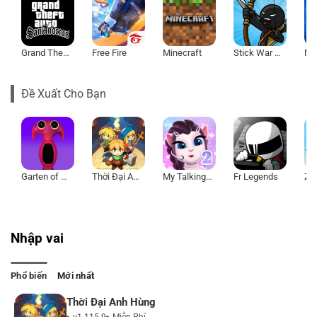
Grand Theft Auto: San Andreas
Free Fire
Minecraft
Stick War Legacy
Đề Xuất Cho Bạn
Garten of Banban 7
Thời Đại Anh Hùng
My Talking Angela 2
Fr Legends
Nhập vai
Phổ biến
Mới nhất
Thời Đại Anh Hùng
v1.115.9
Miễn Phí