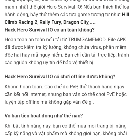
mạnh nhất thế giới Hero Survival IO! Nếu bạn thích thể loại
hành động, hãy thử thêm các tựa game tương tự như:
Hill
Climb Racing 2
,
Rally Fury
,
Dragon City
,....
Hack Hero Survival IO có an toàn không?
Hoàn toàn an toàn nếu tải từ TRUMGAMEMOD. File APK
đã được kiểm tra kỹ lưỡng, không chứa virus, phần mềm
độc hại hay mã nguy hiểm. Bạn chỉ cần tải trực tiếp, tránh
các nguồn không uy tín để bảo vệ thiết bị.
Hack Hero Survival IO có chơi offline được không?
Không hoàn toàn. Các chế độ PvP, thử thách hàng ngày
cần kết nối Internet, nhưng bạn vẫn có thể chơi PvE hoặc
luyện tập offline mà không gặp vấn đề gì.
Vô hạn tiền hoạt động như thế nào?
Khi bật tính năng này, bạn có thể mua mọi trang bị, nâng
cấp kỹ năng và vật phẩm mà không giới hạn, không phải