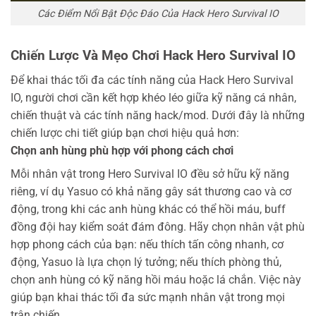
Các Điểm Nổi Bật Độc Đáo Của Hack Hero Survival IO
Chiến Lược Và Mẹo Chơi
Hack Hero Survival IO
Để khai thác tối đa các tính năng của Hack Hero Survival
IO, người chơi cần kết hợp khéo léo giữa kỹ năng cá nhân,
chiến thuật và các tính năng hack/mod. Dưới đây là những
chiến lược chi tiết giúp bạn chơi hiệu quả hơn:
Chọn anh hùng phù hợp với phong cách chơi
Mỗi nhân vật trong Hero Survival IO đều sở hữu kỹ năng
riêng, ví dụ Yasuo có khả năng gây sát thương cao và cơ
động, trong khi các anh hùng khác có thể hồi máu, buff
đồng đội hay kiểm soát đám đông. Hãy chọn nhân vật phù
hợp phong cách của bạn: nếu thích tấn công nhanh, cơ
động, Yasuo là lựa chọn lý tưởng; nếu thích phòng thủ,
chọn anh hùng có kỹ năng hồi máu hoặc lá chắn. Việc này
giúp bạn khai thác tối đa sức mạnh nhân vật trong mọi
trận chiến.