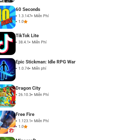
60 Seconds
1.3.147
Miễn Phí
1.0
TikTok Lite
38.4.1
Miễn Phí
Epic Stickman: Idle RPG War
1.0.74
Miễn phí
Dragon City
26.10.3
Miễn Phí
Free Fire
1.123.1
Miễn Phí
1.0