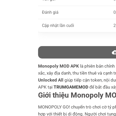
Đánh giá
0
Cập nhật lần cuối
2
Monopoly MOD APK
là phiên bản chỉn
xắc, xây địa danh, thu tiền thuê và cạnh 
Unlocked All
giúp tiếp cận token, nội 
APK tại
TRUMGAMEMOD
để bắt đầu xâ
Giới thiệu Monopoly M
MONOPOLY GO! chuyển trò chơi cờ tỷ ph
hợp với thiết bị di động. Người chơi tun