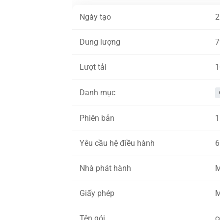
Ngày tạo
2
Dung lượng
7
Lượt tải
1
Danh mục
Phiên bản
1
Yêu cầu hệ điều hành
6
Nhà phát hành
M
Giấy phép
M
Tên gói
c