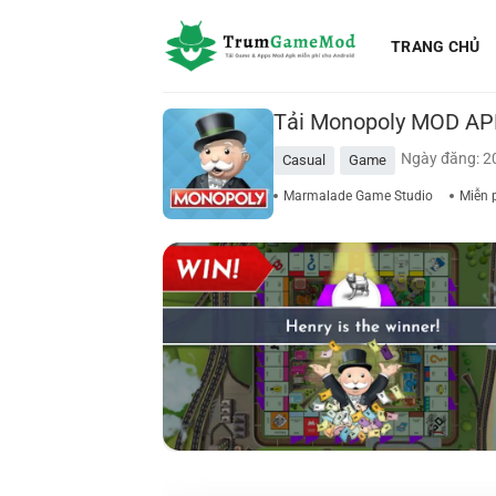
Bỏ
qua
TRANG CHỦ
nội
dung
Tải Monopoly MOD APK
Ngày đăng: 2
Casual
Game
Marmalade Game Studio
Miễn 