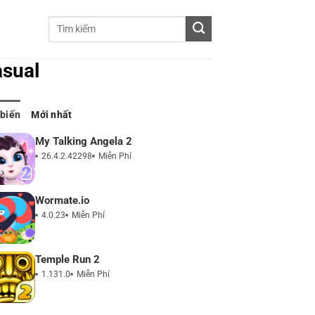
sual
 biến
Mới nhất
My Talking Angela 2
26.4.2.42298
Miễn Phí
Wormate.io
4.0.23
Miễn Phí
Temple Run 2
1.131.0
Miễn Phí