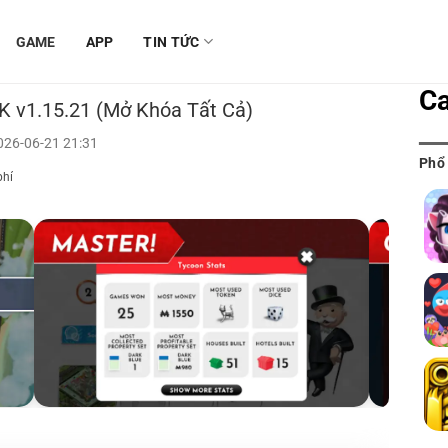
GAME
APP
TIN TỨC
Ca
 v1.15.21 (Mở Khóa Tất Cả)
026-06-21 21:31
Phổ
phí