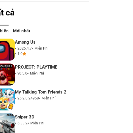
t cả
 biến
Mới nhất
Among Us
2026.4.7
Miễn Phí
1.0
PROJECT: PLAYTIME
v0.5.0
Miễn Phí
My Talking Tom Friends 2
26.2.0.24958
Miễn Phí
Sniper 3D
6.33.2
Miễn Phí