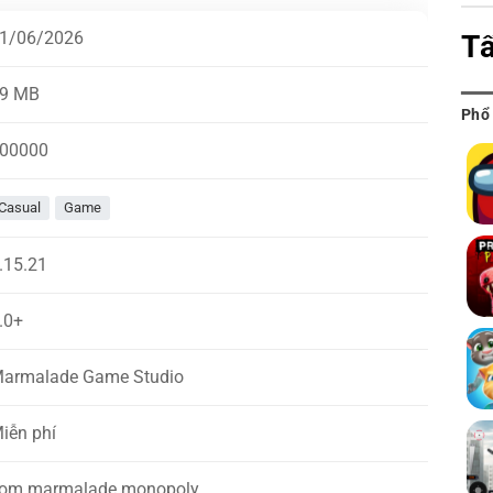
1/06/2026
Tấ
9 MB
Phổ
00000
Casual
Game
.15.21
.0+
armalade Game Studio
iễn phí
om.marmalade.monopoly