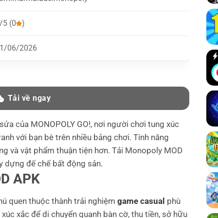
/5 (0
)
1/06/2026
Tải về ngay
h sửa của MONOPOLY GO!, nơi người chơi tung xúc
tranh với bạn bè trên nhiều bảng chơi. Tính năng
dung và vật phẩm thuận tiện hơn. Tải Monopoly MOD
y dựng đế chế bất động sản.
OD APK
ú quen thuộc thành trải nghiệm
game casual
phù
g xúc xắc để di chuyển quanh bàn cờ, thu tiền, sở hữu