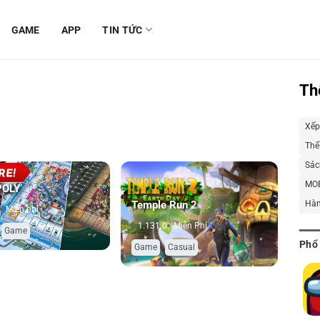
GAME
APP
TIN TỨC
Th
Xếp
Thể
Sách
MO
OLY
Hàn
Temple Run 2
Miễn phí
1.131.0
Miễn Phí
,
Game
,
Phổ
Game
Casual