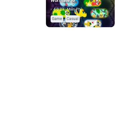
Wormate.io
4.0.23
Miễn Phí
,
Game
Casual