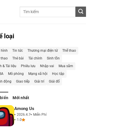
ể loại
 hình
Tin tức
Thương mại điện tử
Thể thao
 thao
Thẻ bài
Tài chính
Sinh tồn
 & Tài liệu
Phiêu lưu
Nhập vai
Mua sắm
BA
Mô phỏng
Mạng xã hội
Học tập
h động
Giao tiếp
Giải trí
Giải đố
 biến
Mới nhất
Among Us
2026.4.7
Miễn Phí
1.0