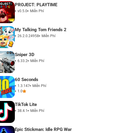
PROJECT: PLAYTIME
v0.5.0
Miễn Phí
My Talking Tom Friends 2
26.2.0.24958
Miễn Phí
Sniper 3D
6.33.2
Miễn Phí
60 Seconds
1.3.147
Miễn Phí
1.0
TikTok Lite
38.4.1
Miễn Phí
Epic Stickman: Idle RPG War