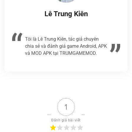
Lê Trung Kiên
Tôi là Lê Trung Kiên, tác giả chuyên
chia sẻ và đánh giá game Android, APK
và MOD APK tại TRUMGAMEMOD.
1
Đánh giá bài viết