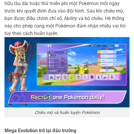
hữu lâu dài hoặc thử miễn phí một Pokémon mỗi ngày
trước khi quyết định đưa vào đội hình.
Sau khi chiêu mộ,
bạn được điều chỉnh chỉ số, Ability và bộ chiêu. Hệ thống
này cho phép cùng một Pokémon đảm nhận nhiều vai trò
tùy theo cách huấn luyện.
Chiêu mộ và huấn luyện Pokémon
Mega Evolution trở lại đấu trường