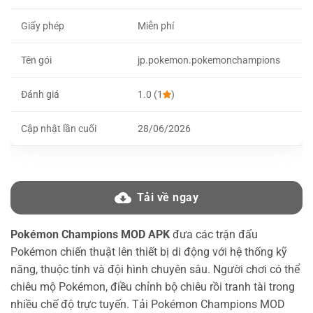
Giấy phép
Miễn phí
Tên gói
jp.pokemon.pokemonchampions
Đánh giá
1.0 (1
)
Cập nhật lần cuối
28/06/2026
Tải về ngay
Pokémon Champions MOD APK
đưa các trận đấu
Pokémon chiến thuật lên thiết bị di động với hệ thống kỹ
năng, thuộc tính và đội hình chuyên sâu. Người chơi có thể
chiêu mộ Pokémon, điều chỉnh bộ chiêu rồi tranh tài trong
nhiều chế độ trực tuyến. Tải Pokémon Champions MOD