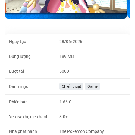
Ngày tạo
28/06/2026
Dung lượng
189 MB
Lượt tải
5000
Danh mục
Chiến thuật
Game
Phiên bản
1.66.0
Yêu cầu hệ điều hành
8.0+
Nhà phát hành
The Pokémon Company