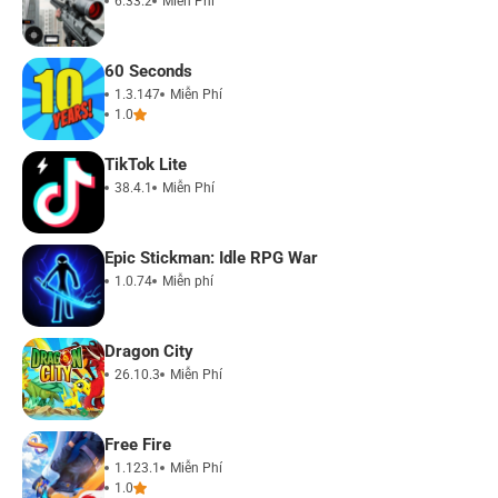
6.33.2
Miễn Phí
60 Seconds
1.3.147
Miễn Phí
1.0
TikTok Lite
38.4.1
Miễn Phí
Epic Stickman: Idle RPG War
1.0.74
Miễn phí
Dragon City
26.10.3
Miễn Phí
Free Fire
1.123.1
Miễn Phí
1.0