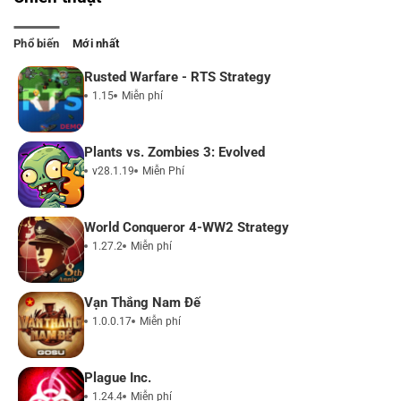
Phổ biến
Mới nhất
Rusted Warfare - RTS Strategy
1.15
Miễn phí
Plants vs. Zombies 3: Evolved
v28.1.19
Miễn Phí
World Conqueror 4-WW2 Strategy
1.27.2
Miễn phí
Vạn Thắng Nam Đế
1.0.0.17
Miễn phí
Plague Inc.
1.24.4
Miễn phí