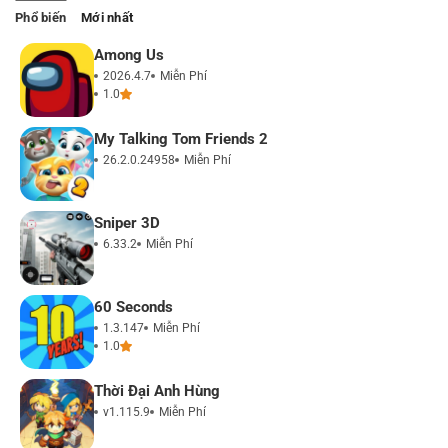
Phổ biến
Mới nhất
Among Us
2026.4.7
Miễn Phí
1.0
My Talking Tom Friends 2
26.2.0.24958
Miễn Phí
Sniper 3D
6.33.2
Miễn Phí
60 Seconds
1.3.147
Miễn Phí
1.0
Thời Đại Anh Hùng
v1.115.9
Miễn Phí