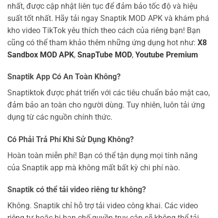
nhất, được cập nhật liên tục để đảm bảo tốc độ và hiệu
suất tốt nhất. Hãy tải ngay Snaptik MOD APK và khám phá
kho video TikTok yêu thích theo cách của riêng bạn! Bạn
cũng có thể tham khảo thêm những ứng dụng hot như:
X8
Sandbox MOD APK
,
SnapTube MOD
,
Youtube Premium
Snaptik App Có An Toàn Không?
Snaptiktok được phát triển với các tiêu chuẩn bảo mật cao,
đảm bảo an toàn cho người dùng. Tuy nhiên, luôn tải ứng
dụng từ các nguồn chính thức.
Có Phải Trả Phí Khi Sử Dụng Không?
Hoàn toàn miễn phí! Bạn có thể tận dụng mọi tính năng
của Snaptik app mà không mất bất kỳ chi phí nào.
Snaptik có thể tải video riêng tư không?
Không. Snaptik chỉ hỗ trợ tải video công khai. Các video
riêng tư hoặc bị hạn chế quyền truy cập sẽ không thể tải