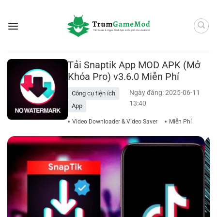
Bỏ
qua
nội
dung
Tải Snaptik App MOD APK (Mở
Khóa Pro) v3.6.0 Miễn Phí
Ngày đăng: 2025-06-11
Công cụ tiện ích
13:40
App
Video Downloader & Video Saver
Miễn Phí