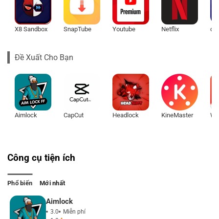
X8 Sandbox
SnapTube
Youtube
Netflix
chi
Đề Xuất Cho Bạn
Aimlock
CapCut
Headlock
KineMaster
WP
Công cụ tiện ích
Phổ biến
Mới nhất
Aimlock
3.0
Miễn phí