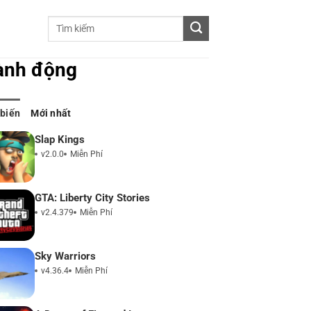
ành động
 biến
Mới nhất
Slap Kings
v2.0.0
Miễn Phí
GTA: Liberty City Stories
v2.4.379
Miễn Phí
Sky Warriors
v4.36.4
Miễn Phí