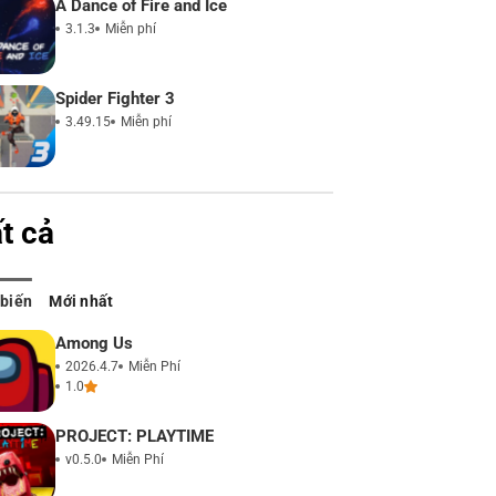
A Dance of Fire and Ice
3.1.3
Miễn phí
Spider Fighter 3
3.49.15
Miễn phí
t cả
 biến
Mới nhất
Among Us
2026.4.7
Miễn Phí
1.0
PROJECT: PLAYTIME
v0.5.0
Miễn Phí