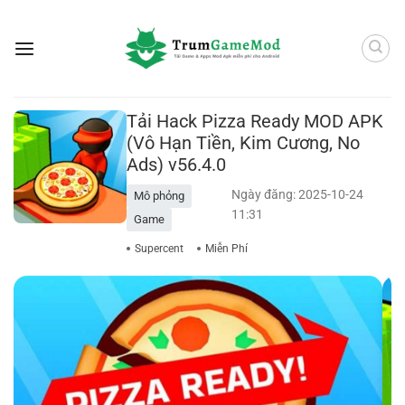
Bỏ
qua
nội
dung
Tải Hack Pizza Ready MOD APK
(Vô Hạn Tiền, Kim Cương, No
Ads) v56.4.0
Ngày đăng: 2025-10-24
Mô phỏng
11:31
Game
Supercent
Miễn Phí