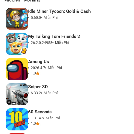
Phổ biến
Mới nhất
Idle Miner Tycoon: Gold & Cash
5.60.0
Miễn Phí
My Talking Tom Friends 2
26.2.0.24958
Miễn Phí
Among Us
2026.4.7
Miễn Phí
1.0
Sniper 3D
6.33.2
Miễn Phí
60 Seconds
1.3.147
Miễn Phí
1.0