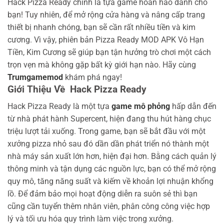
Hack Pizza Ready chính là tựa game hoàn hảo dành cho
bạn! Tuy nhiên, để mở rộng cửa hàng và nâng cấp trang
thiết bị nhanh chóng, bạn sẽ cần rất nhiều tiền và kim
cương. Vì vậy, phiên bản Pizza Ready MOD APK Vô Hạn
Tiền, Kim Cương sẽ giúp bạn tận hưởng trò chơi một cách
trọn vẹn mà không gặp bất kỳ giới hạn nào. Hãy cùng
Trumgamemod
khám phá ngay!
Giới Thiệu Về Hack Pizza Ready
Hack Pizza Ready là một tựa
game mô phỏng
hấp dẫn đến
từ nhà phát hành Supercent, hiện đang thu hút hàng chục
triệu lượt tải xuống. Trong game, bạn sẽ bắt đầu với một
xưởng pizza nhỏ sau đó dần dần phát triển nó thành một
nhà máy sản xuất lớn hơn, hiện đại hơn. Bằng cách quản lý
thông minh và tận dụng các nguồn lực, bạn có thể mở rộng
quy mô, tăng năng suất và kiếm về khoản lợi nhuận khổng
lồ. Để đảm bảo mọi hoạt động diễn ra suôn sẻ thì bạn
cũng cần tuyển thêm nhân viên, phân công công việc hợp
lý và tối ưu hóa quy trình làm việc trong xưởng.