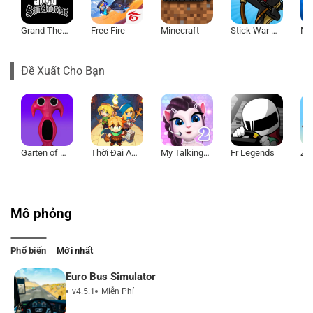
Grand Theft Auto: San Andreas
Free Fire
Minecraft
Stick War Legacy
Đề Xuất Cho Bạn
Garten of Banban 7
Thời Đại Anh Hùng
My Talking Angela 2
Fr Legends
Mô phỏng
Phổ biến
Mới nhất
Euro Bus Simulator
v4.5.1
Miễn Phí