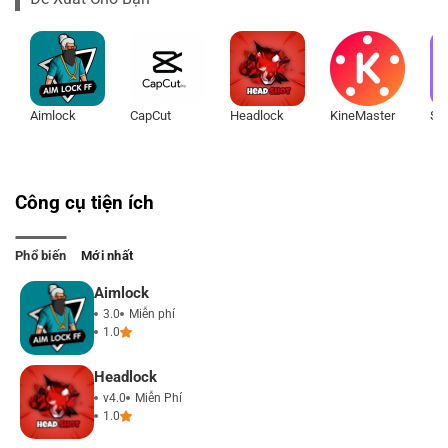
Aimlock
CapCut
Headlock
KineMaster
Công cụ tiện ích
Phổ biến
Mới nhất
Aimlock
3.0
Miễn phí
1.0
Headlock
v4.0
Miễn Phí
1.0