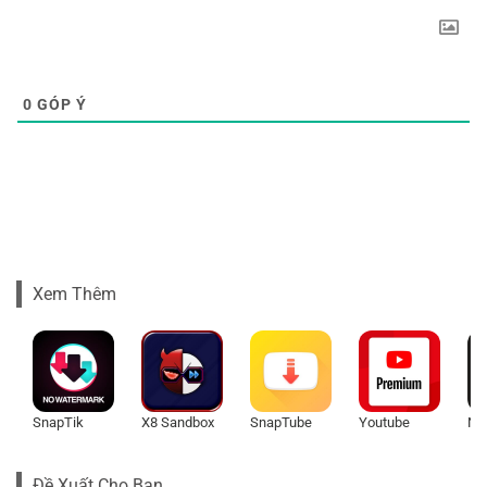
0
GÓP Ý
Xem Thêm
SnapTik
X8 Sandbox
SnapTube
Youtube
Net
Đề Xuất Cho Bạn