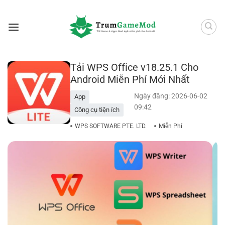
Bỏ
qua
nội
dung
Tải WPS Office v18.25.1 Cho
Android Miễn Phí Mới Nhất
Ngày đăng: 2026-06-02
App
09:42
Công cụ tiện ích
WPS SOFTWARE PTE. LTD.
Miễn Phí